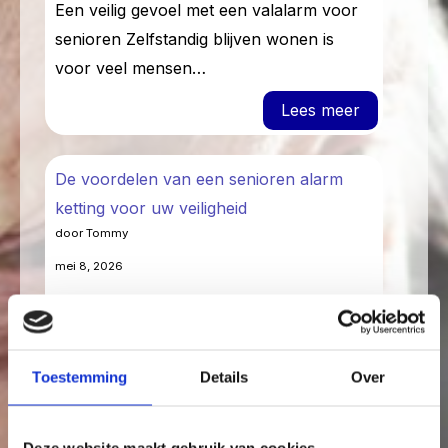
Een veilig gevoel met een valalarm voor
senioren Zelfstandig blijven wonen is
voor veel mensen…
: Een veili
Lees meer
De voordelen van een senioren alarm
ketting voor uw veiligheid
door Tommy
mei 8, 2026
De voordelen van een senioren alarm
ketting voor uw veiligheid Wanneer u
ouder wordt, is…
Toestemming
Details
Over
: De voorde
Lees meer