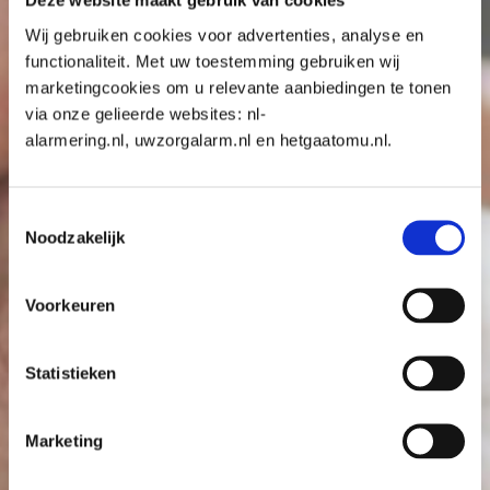
Deze website maakt gebruik van cookies
De voordelen van een alarm armband
Wij gebruiken cookies voor advertenties, analyse en
voor ouderen
functionaliteit. Met uw toestemming gebruiken wij
door Tommy
marketingcookies om u relevante aanbiedingen te tonen
via onze gelieerde websites: nl-
mei 8, 2026
alarmering.nl, uwzorgalarm.nl en hetgaatomu.nl.
De voordelen van een alarm armband
voor ouderen Een alarm armband voor
Toestemmingsselectie
ouderen is een…
Noodzakelijk
: De voord
Lees meer
Voorkeuren
Alarm horloge voor senioren: prijzen en
Statistieken
kenmerken
door Tommy
Marketing
mei 8, 2026
Alarm horloge voor senioren: prijzen en