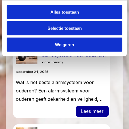
kenmerken Veiligheid en zelfstandigheid
Alles toestaan
zijn belangrijke waarden wanneer u…
: Alarm hor
Lees meer
Selectie toestaan
Weigeren
Wat is het beste
alarmsysteem voor ouderen?
door Tommy
september 24, 2025
Wat is het beste alarmsysteem voor
ouderen? Een alarmsysteem voor
ouderen geeft zekerheid en veiligheid,…
: Wat is he
Lees meer