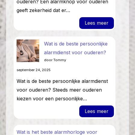
ouderen? Een alarmknop voor ouderen
geeft zekerheid dat er…
: Wat is de
Lees meer
Wat is de beste persoonlijke
alarmdienst voor ouderen?
door Tommy
september 24, 2025
Wat is de beste persoonlijke alarmdienst
voor ouderen? Steeds meer ouderen
kiezen voor een persoonlijke…
: Wat is de
Lees meer
Wat is het beste alarmhorloge voor