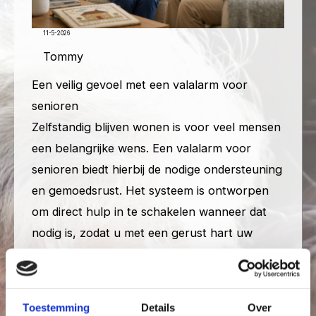
11-5-2026
Tommy
Een veilig gevoel met een valalarm voor
senioren
Zelfstandig blijven wonen is voor veel mensen
een belangrijke wens. Een valalarm voor
senioren biedt hierbij de nodige ondersteuning
en gemoedsrust. Het systeem is ontworpen
om direct hulp in te schakelen wanneer dat
nodig is, zodat u met een gerust hart uw
dagelijkse activiteiten kunt blijven uitvoeren.
Of u nu thuis bent of buiten een wandeling
maakt, de techniek zorgt voor een constante
Toestemming
Details
Over