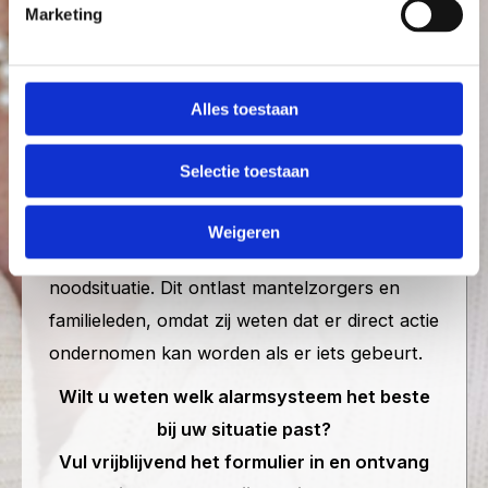
Marketing
Nederland vergrijst en langer thuiswonen is de
huidige norm. Het is daarom essentieel om
over de juiste hulpmiddelen te beschikken die
Alles toestaan
dit veilig mogelijk maken. Naast de fysieke
apparatuur is er een gratis applicatie
Selectie toestaan
beschikbaar voor uw contactpersonen.
Hiermee kunnen zij uw locatie inzien en
Weigeren
ontvangen zij direct een melding bij een
noodsituatie. Dit ontlast mantelzorgers en
familieleden, omdat zij weten dat er direct actie
ondernomen kan worden als er iets gebeurt.
Wilt u weten welk
alarmsysteem het beste
bij uw situatie past
?
Vul vrijblijvend het formulier in en ontvang